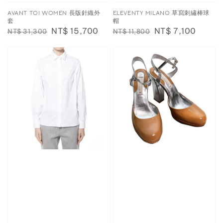
AVANT TOI WOMEN 長版針織外
ELEVENTY MILANO 草寫刺繡棒球
套
帽
Regular
Sale
NT$ 15,700
Regular
Sale
NT$ 7,100
NT$ 31,300
NT$ 11,800
price
price
price
price