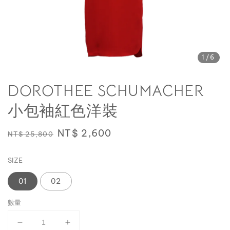
1
/6
DOROTHEE SCHUMACHER
小包袖紅色洋裝
Regular
Sale
NT$ 2,600
NT$ 25,800
price
price
SIZE
01
02
數量