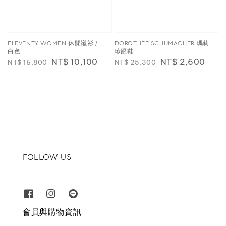
ELEVENTY WOMEN 休閒襯衫 /
DOROTHEE SCHUMACHER 瑪莉
白色
珍跟鞋
Regular
Sale
NT$ 10,100
Regular
Sale
NT$ 2,600
NT$ 16,800
NT$ 25,300
price
price
price
price
FOLLOW US
會員與購物資訊