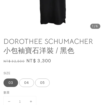
1
/6
DOROTHEE SCHUMACHER
小包袖寶石洋裝 / 黑色
Regular
Sale
NT$ 3,300
NT$ 32,500
price
price
SIZE
03
04
05
數量