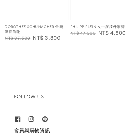
DOROTHEE SCHUMACHER 金屬
PHILIPP PLEIN 女士潑漆丹寧褲
灰長筒靴
Regular
Sale
NT$ 4,800
NT$ 47,300
Regular
Sale
NT$ 3,800
NT$ 37,500
price
price
price
price
FOLLOW US
會員與購物資訊