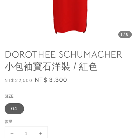
1
/8
DOROTHEE SCHUMACHER
小包袖寶石洋裝 / 紅色
Regular
Sale
NT$ 3,300
NT$ 32,500
price
price
SIZE
04
數量