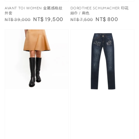
AVANT TOI WOMEN 金屬感格紋
DOROTHEE SCHUMACHER 印花
外套
絲巾 / 兩色
Regular
Sale
NT$ 19,500
Regular
Sale
NT$ 800
NT$ 39,000
NT$ 7,500
price
price
price
price