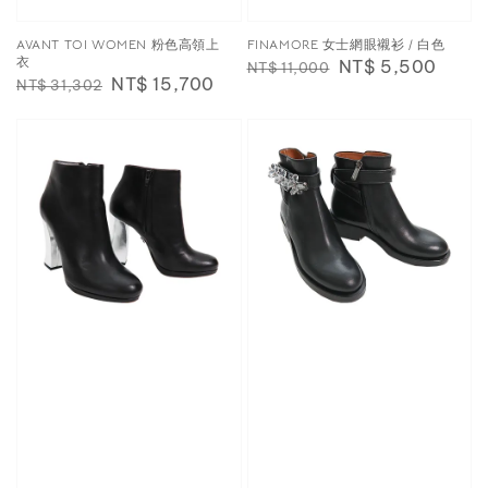
AVANT TOI WOMEN 粉色高領上
FINAMORE 女士網眼襯衫 / 白色
衣
Regular
Sale
NT$ 5,500
NT$ 11,000
Regular
Sale
NT$ 15,700
NT$ 31,302
price
price
price
price