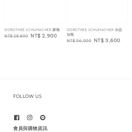
DOROTHEE SCHUMACHER 踝靴
DOROTHEE SCHUMACHER 水晶
短靴
Regular
Sale
NT$ 2,900
NT$ 28,800
Regular
Sale
NT$ 3,600
NT$ 36,000
price
price
price
price
FOLLOW US
會員與購物資訊