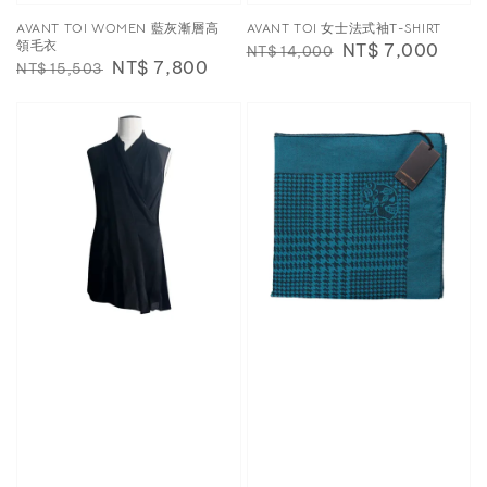
AVANT TOI WOMEN 藍灰漸層高
AVANT TOI 女士法式袖T-SHIRT
領毛衣
Regular
Sale
NT$ 7,000
NT$ 14,000
Regular
Sale
NT$ 7,800
NT$ 15,503
price
price
price
price