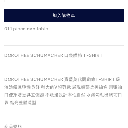
加入購物車
01 1 piece available
DOROTHEE SCHUMACHER 口袋鑽飾 T-SHIRT
DOROTHEE SCHUMACHER 寶藍莫代爾纖維T-SHIRT 吸
濕透氣且彈性良好 稍大的V領剪裁 展現頸部柔美線條 圓弧袖
口使穿著更具立體感 不收邊設計率性自然 水鑽勾勒出胸前口
袋 點亮整體造型
商品規格