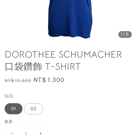
1
/5
DOROTHEE SCHUMACHER
口袋鑽飾 T-SHIRT
Regular
Sale
NT$ 1,300
NT$ 12,300
price
price
SIZE
01
02
數量