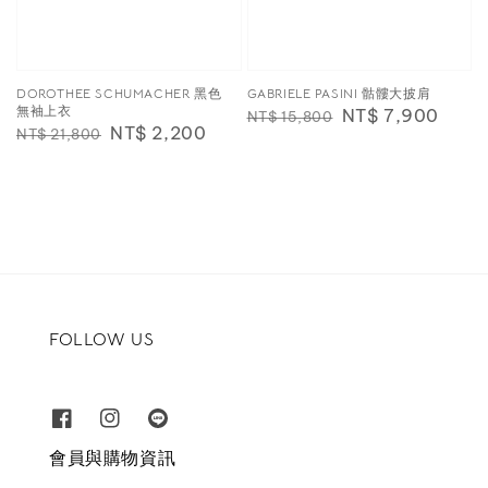
DOROTHEE SCHUMACHER 黑色
GABRIELE PASINI 骷髏大披肩
無袖上衣
Regular
Sale
NT$ 7,900
NT$ 15,800
Regular
Sale
NT$ 2,200
NT$ 21,800
price
price
price
price
FOLLOW US
會員與購物資訊