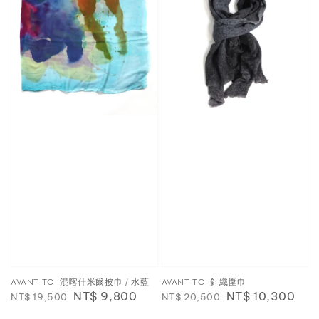
AVANT TOI 混喀什米爾披巾 / 水藍
AVANT TOI 針織圍巾
Regular
Sale
NT$ 9,800
Regular
Sale
NT$ 10,300
NT$ 19,500
NT$ 20,500
price
price
price
price