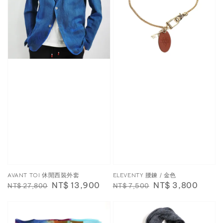
AVANT TOI 休閒西裝外套
ELEVENTY 腰鍊 / 金色
Regular
Sale
NT$ 13,900
Regular
Sale
NT$ 3,800
NT$ 27,800
NT$ 7,500
price
price
price
price