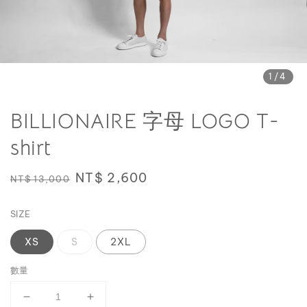
1
/4
BILLIONAIRE 字母 LOGO T-
shirt
Regular
Sale
NT$ 2,600
NT$ 13,000
price
price
SIZE
XS
S
2XL
數量