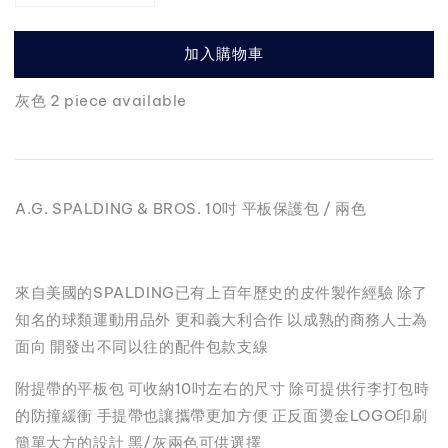
加入購物車
灰色 2 piece available
A.G. SPALDING & BROS. 10吋 平板保護包 / 兩色
來自美國的SPALDING已有上百年歷史的皮件製作經驗 除了
知名的球類運動用品外 更和義大利合作 以成熟的商務人士為
面向 開發出不同以往的配件包款支線
附提帶的平板包 可收納10吋左右的尺寸 除可提供行李打包時
的防撞緩衝 手提帶也讓攜帶更加方便 正反面燙金LOGO印刷
簡單大方的設計 黑/灰兩色可供選擇