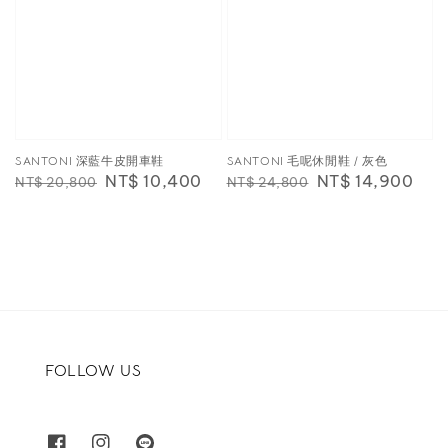
SANTONI 深藍牛皮開車鞋
SANTONI 毛呢休閒鞋 / 灰色
Regular
Sale
NT$ 10,400
Regular
Sale
NT$ 14,900
NT$ 20,800
NT$ 24,800
price
price
price
price
FOLLOW US