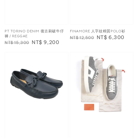
PT TORINO DENIM 復古刷破牛仔
FINAMORE 人字紋棉質POLO衫
褲 / REGGAE
Regular
Sale
NT$ 6,300
NT$ 12,500
Regular
Sale
NT$ 9,200
NT$ 15,300
price
price
price
price