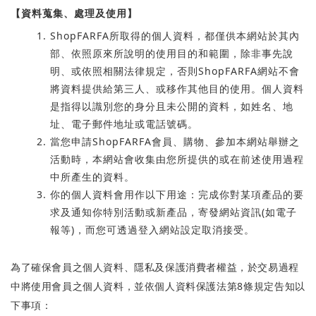
【資料蒐集、處理及使用】
Shop
FARFA
所取得的個人資料，都僅供本網站於其內
部、依照原來所說明的使用目的和範圍，除非事先說
明、或依照相關法律規定，否則
Shop
FARFA
網站不會
將資料提供給第三人、或移作其他目的使用。個人資料
是指得以識別您的身分且未公開的資料，如姓名、地
址、電子郵件地址或電話號碼。
當您申請
Shop
FARFA
會員、購物、參加本網站舉辦之
活動時，本網站會收集由您所提供的或在前述使用過程
中所產生的資料。
你的個人資料會用作以下用途：完成你對某項產品的要
求及通知你特別活動或新產品，寄發網站資訊
(
如電子
報等
)
，而您可透過登入網站設定取消接受。
為了確保會員之個人資料、隱私及保護消費者權益，於交易過程
中將使用會員之個人資料，並依個人資料保護法第
8
條規定告知以
下事項：