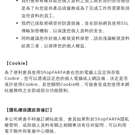
我們會將有權存取您個人資料之員工限於我們合理相信
是為了向您提供產品或服務或為了完成工作而需要取得
這些資料的員工。
我們已採取密碼管控防護措施，並在部份網頁使用
SSL
傳輸加密機制，以保護您個人資料的安全。
同時建議您作好個人帳號資料保密，請勿洩漏帳號資料
給第三者，以保障您的個人權益。
【
Cookie
】
為了便利會員使用
Shop
FARFA
會在您的電腦上設定與存取
Cookie
，您可以透過設定您的個人電腦或上網設備，決定是否
准許使用
Cookie
。若您關閉
Cookie
時，可能會造成您使用本網
站服務時之全部或部分功能限制。
【隱私權保護政策修訂】
本公司將會不時修訂網站政策。會員如果對於
Shop
FARFA
隱私
權聲明、或與個人資料有關之相關事項有任何疑問，可以利用
電子郵件和客服中心聯絡。