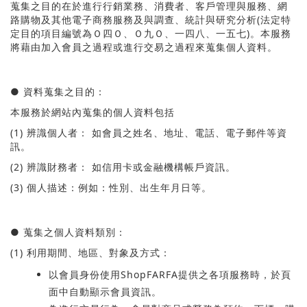
蒐集之目的在於進行行銷業務、消費者、客戶管理與服務、網
路購物及其他電子商務服務及與調查、統計與研究分析
(
法定特
定目的項目編號為Ｏ四Ｏ、Ｏ九Ｏ、一四八、一五七
)
。本服務
將藉由加入會員之過程或進行交易之過程來蒐集個人資料。
●
資料蒐集之目的：
本服務於網站內蒐集的個人資料包括
(1)
辨識個人者： 如會員之姓名、地址、電話、電子郵件等資
訊。
(2)
辨識財務者： 如信用卡或金融機構帳戶資訊。
(3)
個人描述：例如：性別、出生年月日等。
●
蒐集之個人資料類別：
(1)
利用期間、地區、對象及方式：
以會員身份使用
Shop
FARFA
提供之各項服務時，於頁
面中自動顯示會員資訊。