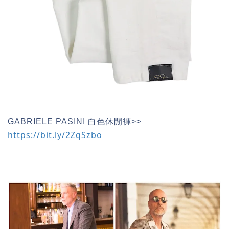
GABRIELE PASINI 白色休閒褲>>
https://bit.ly/2ZqSzbo