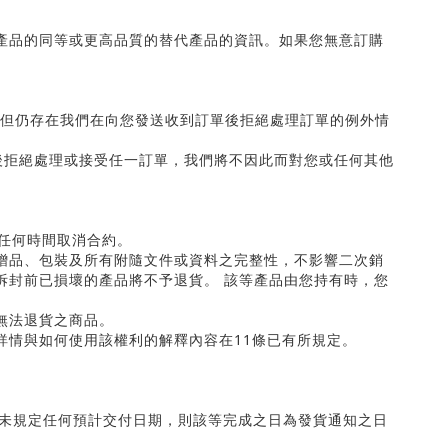
產品的同等或更高品質的替代產品的資訊。如果您無意訂購
但仍存在我們在向您發送收到訂單後拒絕處理訂單的例外情
後拒絕處理或接受任一訂單，我們將不因此而對您或任何其他
任何時間取消合約。
贈品、包裝及所有附隨文件或資料之完整性，不影響二次銷
拆封前已損壞的產品將不予退貨。 該等產品由您持有時，您
無法退貨之商品。
詳情與如何使用該權利的解釋內容在
11
條已有所規定。
未規定任何預計交付日期，則該等完成之日為發貨通知之日