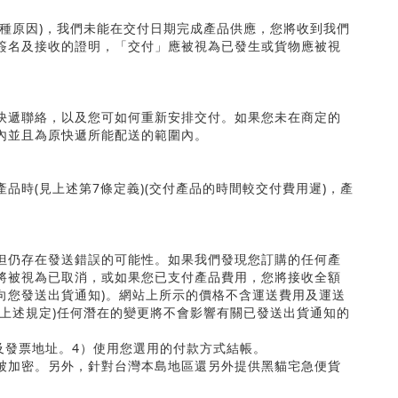
種原因
)
，我們未能在交付日期完成產品供應，您將收到我們
簽名及接收的證明，「交付」應被視為已發生或貨物應被視
快遞聯絡，以及您可如何重新安排交付。如果您未在商定的
內並且為原快遞所能配送的範圍內。
產品時
(
見上述第
7
條定義
)(
交付產品的時間較交付費用遲
)
，產
但仍存在發送錯誤的可能性。如果我們發現您訂購的任何產
將被視為已取消，或如果您已支付產品費用，您將接收全額
向您發送出貨通知
)
。網站上所示的價格不含運送費用及運送
上述規定
)
任何潛在的變更將不會影響有關已發送出貨通知的
及發票地址。
4
）使用您選用的付款方式結帳。
被加密。另外，針對台灣本島地區還另外提供黑貓宅急便貨