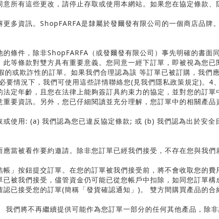
同意所有這些更改，請停止存取或使用本網站。如果您在協定條款、
解更多資訊。
Shop
FARFA
是隸屬於發爾發有限公司的一個商店品牌
他的條件，除非
Shop
FARFA
（或發爾發有限公司）事先明確的書面
，此等條款對雙方具有重要意義。您同意一經下訂單，即被視為您已
假的或欺詐性的訂單。如果我們合理認為該 等訂單已被訂購，我們
必要情況下，我們可使用這些詳情聯絡您
(
見我們隱私政策規定
)
。
4
的法定年齡，且您在法律上能夠簽訂具約束力的協定，並對您的訂單
意重要資訊。另外，您已仔細閱讀並充分理解，您訂單中的相關產品
取或使用
: (a)
我們認為您已違反協定條款
;
或
(b)
我們認為出於安全
而應當被看作要約邀請。除非您訂單已經我們接受，不存在您與我們
結帳」按鈕提交訂單。在您的訂單被我們接受前，將不會收取您的費
單已被我們接受，儘管資金仍可能已從您帳戶中扣除，如同您訂單構
確認已接受您的訂單
(
簡稱「發貨確認通知」
)
。 雙方間購買產品的合
。 我們將不再繼續提供可能作為您訂單一部分的任何其他產品，除