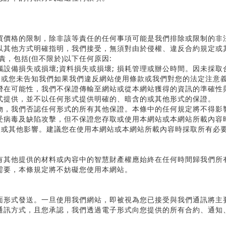
買價格的限制，除非該等責任的任何事項可能是我們排除或限制的非
以其他方式明確指明，我們接受，無須對由於侵權、違反合約規定或
責，包括
(
但不限於
)
以下任何原因
:
腦設備損失或損壞
;
資料損失或損壞
;
損耗管理或辦公時間。因未採取
，或您未告知我們如果我們違反網站使用條款或我們對您的法定注意
潛在可能性，我們不保證傳輸至網站或從本網站獲得的資訊的準確性
式提供，並不以任何形式提供明確的、暗含的或其他形式的保證。
物，我們否認任何形式的所有其他保證。本條中的任何規定將不得影
受病毒及缺陷攻擊，但不保證您存取或使用本網站或本網站所載內容
失或其他影響。建議您在使用本網站或本網站所載內容時採取所有必
有其他提供的材料或內容中的智慧財產權應始終在任何時間歸我們所
需要，本條規定將不妨礙您使用本網站。
面形式發送。一旦使用我們網站，即被視為您已接受與我們通訊將主
通訊方式，且您承認，我們透過電子形式向您提供的所有合約、通知