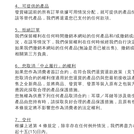
4
、可提供的產品
發貨確認前的所有訂單依據可用情況分配，就可提供的產品
該等替代產品，我們將退還您已支付的任何款項。
5
、拒絕訂單
我們保留權利在任何時間撤銷本網站的任何產品和
/
或撤銷或
況，在該等情況下，我們保留權利在任何時候經我們自行決
如果我們撤銷本網站的任何產品
(
無論是否已被出售
)
、撤銷
相關第三方負責。
6
、您取消「中止履行」的權利
如果您作為消費者簽訂合約，在符合我們退貨退款政策（見
您取消合約的權利僅適用於您退貨的產品仍與您最初接收該
售之全新商品，並將商品、發貨單、發票等裝入原有之包裝
應因此採取合理的產品保護措施。
您無權為供應下列任何產品取消合約：耳環／耳鏈等涉及衛
產品由您持有時，請採取良好合理的產品保護措施，且原有
本條規定將不影響您作為消費者的法定權利。
7
、交付
根據上述第
4
條規定，除非存在任何例外情況，我們將盡力
起十五
(15)
日內。