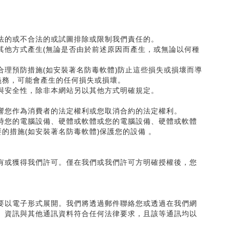
法的或不合法的或試圖排除或限制我們責任的。
其他方式產生
(
無論是否由於前述原因而產生，或無論以何種
合理預防措施
(
如安裝著名防毒軟體
)
防止這些損失或損壞而導
義務，可能會產生的任何損失或損壞。
與安全性，除非本網站另以其他方式明確規定。
響您作為消費者的法定權利或您取消合約的法定權利。
時您的電腦設備、硬體或軟體或您的電腦設備、硬體或軟體
要的措施
(
如安裝著名防毒軟體
)
保護您的設備 。
有或獲得我們許可。僅在我們或我們許可方明確授權後，您
要以電子形式展開。我們將透過郵件聯絡您或透過在我們網
、資訊與其他通訊資料符合任何法律要求，且該等通訊均以