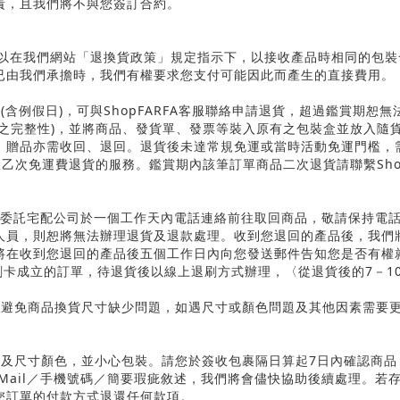
責，且我們將不與您簽訂合約。
以在我們網站「退換貨政策」規定指示下，以接收產品時相同的包裝
已由我們承擔時，我們有權要求您支付可能因此而產生的直接費用。
內
(
含例假日
)
，可與
Shop
FARFA
客服聯絡申請退貨，超過鑑賞期恕無
之完整性
)
，並將商品、發貨單、發票等裝入原有之包裝盒並放入隨
、贈品亦需收回、退回。退貨後未達常規免運或當時活動免運門檻，
限乙次免運費退貨的服務。鑑賞期內該筆訂單商品二次退貨請聯繫
Sh
委託宅配公司於一個工作天內電話連絡前往取回商品，敬請保持電
人員，則恕將無法辦理退貨及退款處理。收到您退回的產品後，我們
將在收到您退回的產品後五個工作日內向您發送郵件告知您是否有權
刷卡成立的訂單，待退貨後以線上退刷方式辦理，〈從退貨後的
7
－
1
，避免商品換貨尺寸缺少問題，如遇尺寸或顏色問題及其他因素需要
品及尺寸顏色，並小心包裝。請您於簽收包裹隔日算起
7
日內確認商品
Mail
／手機號碼／簡要瑕疵敘述，我們將會儘快協助後續處理。若
您訂單的付款方式退還任何款項。