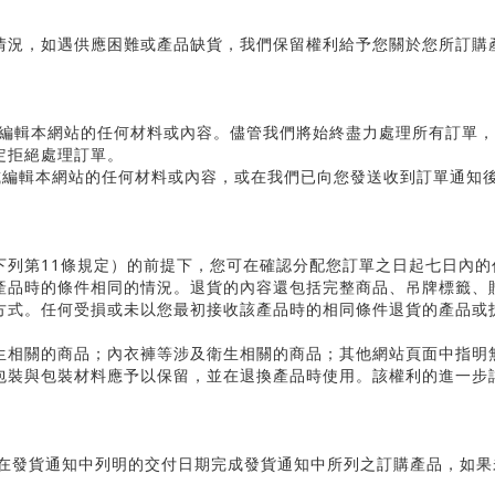
情況，如遇供應困難或產品缺貨，我們保留權利給予您關於您所訂購
編輯本網站的任何材料或內容。儘管我們將始終盡力處理所有訂單，
定拒絕處理訂單。
或編輯本網站的任何材料或內容，或在我們已向您發送收到訂單通知
下列第
11
條規定）的前提下，您可在確認分配您訂單之日起七日內的
產品時的條件相同的情況。退貨的內容還包括完整商品、吊牌標籤、
方式。任何受損或未以您最初接收該產品時的相同條件退貨的產品或
生相關的商品；內衣褲等涉及衛生相關的商品；其他網站頁面中指明
包裝與包裝材料應予以保留，並在退換產品時使用。該權利的進一步
在發貨通知中列明的交付日期完成發貨通知中所列之訂購產品，如果