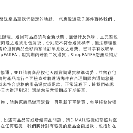
發送產品至我們指定的地點。 您應透過電子郵件聯絡我們，
法辦理。退回商品必須為全新狀態，無髒汙及異味，且完整包
貨附送之退貨用包裝袋，否則恕不符合退貨標準，無法辦理後
需於退貨商品金額內扣除訂單應收之運費。您可享有收取單
op
FARFA
，鑑賞期內若欲二次退貨，
Shop
FARFA
恕無法補貼
話暢通，並且請將商品按七天鑑賞期退貨標準備妥，並留存宅
將對產品進行全面檢查並將透過郵件在合理期限內通知您是
就未符合規格的產品退貨或退款。正常流程下，於我們確認
0
天內辦理刷退〉還請您留意當期或下期帳單。
更換，請將原商品辦理退貨，再重新下單購買，每單帳務皆獨
，如遇商品品質或發錯商品問題，請
E-MAIL
瑕疵細部照片至
存在任何瑕疵，我們將針對有瑕疵的產品全額退款，包括如在