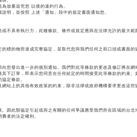
視為放棄追究您 以後的違約行為。
確說明，並按照 上述「通知」段中的規定書面通知您。
法或不具有執行力，此種條款、條件或規定應與在法律允許的最大範
定的標的物而達成完整協定，並取代您與我們任何之前口頭或書面的
須向您發出進一步的個別通知。我們對此等條款的更改及修訂將在網
過其下訂單，即表示您同意在任何給定的時間接受此等條款的約束。
的協定條款。
及網站上的其他有效政策的約束，除非法律或政府機構要求更改這些
轄。因此類協定引起或與之有關的任何爭議應受我們所在區域的台北
消費者的法定權利。