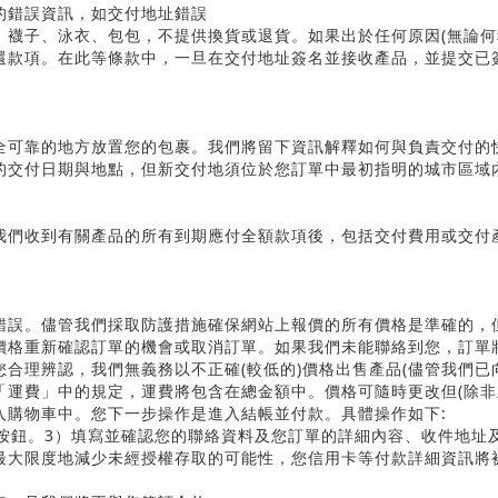
的錯誤資訊，如交付地址錯誤
、襪子、泳衣、包包，不提供換貨或退貨。如果出於任何原因
(
無論何
還款項。在此等條款中，一旦在交付地址簽名並接收產品，並提交已
全可靠的地方放置您的包裹。我們將留下資訊解釋如何與負責交付的
的交付日期與地點，但新交付地須位於您訂單中最初指明的城市區域
我們收到有關產品的所有到期應付全額款項後，包括交付費用或交付
錯誤。儘管我們採取防護措施確保網站上報價的所有價格是準確的，
價格重新確認訂單的機會或取消訂單。如果我們未能聯絡到您，訂單
您合理辨認，我們無義務以不正確
(
較低的
)
價格出售產品
(
儘管我們已
「運費」中的規定，運費將包含在總金額中。價格可隨時更改但
(
除非
入購物車中。您下一步操作是進入結帳並付款。具體操作如下
:
按鈕。
3
）填寫並確認您的聯絡資料及您訂單的詳細內容、收件地址
最大限度地減少未經授權存取的可能性，您信用卡等付款詳細資訊將