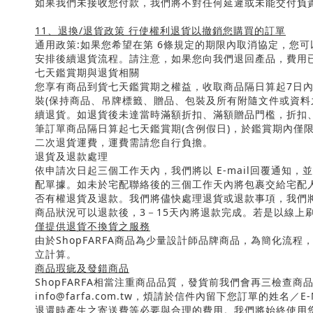
如果我們未接收您付款，我們將不對任何延遲或未能交付負
11
、退換
/
退貨政策 行使權利退貨以撤銷您購買的訂單
通用政策
:
如果您希望在第
6
條規定的期限內取消協定，您可
安排後續退貨流程。請注意，如果您向我們退回產品，費用
七天鑑賞期與退貨相關
您享有商品到貨七天鑑賞期之權益，收取商品隔日算起
7
日
裝
(
保持商品、吊牌標籤、贈品、包裝及所有附隨文件或資料
續退貨。如退貨後未達當時滿額折扣、滿額贈品門檻，折扣
筆訂單商品隔日算起七天鑑賞期
(
含例假日
)
，於鑑賞期內僅
二次退貨運費，運費需請您自行負擔。
退貨及退款處理
依申請次日起三個工作天內，我們將以
E-mail
回覆通知，並
配單據。如未於宅配聯絡後的三個工作天內將包裹交給宅配
否有權退貨及退款。我們將儘快處理退貨或退款事項，我們
商品狀況可以退款後，
3
－
15
天內將退款完成。若是以線上
僅提供退貨不換貨之服務
由於
Shop
FARFA
商品為少量設計師品牌商品，為簡化流程
立計算。
商品瑕疵及發錯商品
Shop
FARFA
相當注重商品品質，發貨前我們會再三檢查商
info@farfa.com.tw
，煩請於信件內留下您訂單的姓名／
E-
退還時產生之寄送費等必要與合理的費用。我們將始終使用