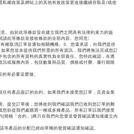
隱私權政策及網站上的其他有效政策更改後繼續存取及
/
或使
。
同意。由於此等條款旨在建立我們之間具有法律約束力的協
閱讀此等條款並接收條款的全部內容。您同意
:
應有權取消訂單並通知相關機構。
3
、您還承諾，向我們提供
、如果您並未提供我們所需的所有資訊，我們將無法完成您訂
中包含的所有資料的真實性負全部責任。您特此確認，在透
資訊或服務內容，包括數量與品質、價格或付費、履行期限
目的有必要這麼做。
就任何產品簽訂的合約。如果我們未接受您訂單，且資金業
用。提交訂單後，您將收到我們確認我們已收到您訂單的郵
成您欲從我們處購買一種或多種產品。所有訂單以我們接受
約
(
簡稱「合約」
)
將只在我們向您發送發貨確認通知後建立內
非該等產品的分配已經由單獨的發貨確認通知確認。