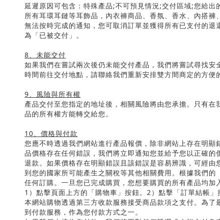
延遲原因可包含：特殊產品
;
不可預見情況
;
交付區域
;
您給出
所有耳環耳鏈等耳飾品，內衣褲商品、香氛、香水、內搭褲
無法按時完成的通知，您可取消訂單並獲得所有已支付的退
為「已被交付」。
8
、未能交付
如果我們在嘗試兩次後仍未能交付產品，我們將嘗試尋找安
時間前往交付地點，請聯絡我們重新安排雙方間商定的方便
9
、風險與所有權
產品交付至您指定的地址後，相關風險將由您承擔。只有在
品的所有權方能轉交給您。
10
、價格與付款
您應不時透過我們網站進行產品報價，除非網站上存在明顯
品價格存在任何錯誤，我們將立即通知您並給予您以正確的
退款。如果價格存在明顯錯誤且該錯誤是容易辨識，可經由
到您的國家所可能產生之關稅等其他相關費用。根據我們的
任何訂購。一旦您已完成購買，您想要購買的所有產品均加
1
）點擊頁面上方的「購物車」按鈕。
2
）點擊「訂單結帳」
本網站購物透過第三方收款服務接受商品款項之支付。為了
到付款服務，作為您付款方式之一。