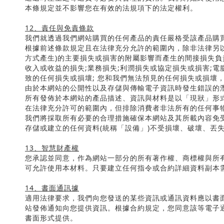
本條規定並不影響您在有效的法規項下的法定權利。
12
、責任與免責條款
我們就透過我們網站購買的任何產品的責任嚴格受該產品購
根據前述條款規定且在法律充分允許的範圍內，除非法律另
方式產生
)
的主要損失或損害的附屬影響而產生的間接損失負
收入或收益的損失
;
業務損失
;
利潤損失或協定損失或損害
;
電
致的任何損失或損壞
;
您和我們無法預見的任何損失或損壞
由於本網站的公開性以及存儲與傳輸電子資訊時發生錯誤的
所有發佈於本網站的產品描述、資訊與材料是以「現狀」形
在法律充分許可的範圍內，但排除消費者非法所有的任何事
我們將採取所有必要的合理措施確保本網站及其所載內容免
存儲或建立的任何資料
(
統稱「設備」
)
不受損壞、破壞、丟
13
、智慧財產權
您承認並同意，作為網站一部分的所有著作權、商標權與所
可允許使用本材料。只要建立任何指令或合約詳細資料副本
14
、書面通訊據
適用法律要求，我們向您發送的某些資訊或通訊資料應以書
站發佈通知向您提供資訊。根據合約規定，您同意該等電子
書面形式提供。