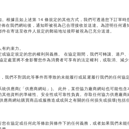
知。根據且如上述第
14
條規定的其他方式，我們可透過您下訂單時
發佈在我們網站後，通知即被視為已合理接收並送達。為證明任何通
郵件在寄送至收件人規定的郵箱地址後即被視為已充分送達。
人有約束力。
定或協定規定的您的權利與義務。 在協定期間，我們可轉讓、過戶
的協定處置將不會影響您作為消費者可享有的法定權利，或取消、減
響，我們不對因此等事件而導致的未能履行或延遲履行我們的任何協定
系統供應商
(
「供應商網站」
)
。 此外，某些協力廠商網站也可能包含
的其他資料的準確性、安全性或可靠性負責。存取任何協力供應廠商
供應商網站購買商品或服務造成或與之有關的任何損失或損壞
(
包括
行您在協定或任何此等條款與條件下的任何義務，或者如果我們未能
義務。