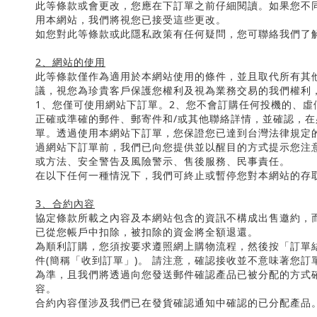
此等條款或會更改，您應在下訂單之前仔細閱讀。如果您不
用本網站，我們將視您已接受這些更改。
如您對此等條款或此隱私政策有任何疑問，您可聯絡我們了
2
、網站的使用
此等條款僅作為適用於本網站使用的條件，並且取代所有其
議，視您為珍貴客戶保護您權利及視為業務交易的我們權利
1
、您僅可使用網站下訂單。
2
、您不會訂購任何投機的、虛
正確或準確的郵件、郵寄件和
/
或其他聯絡詳情，並確認，在
單。透過使用本網站下訂單，您保證您已達到台灣法律規定
過網站下訂單前，我們已向您提供並以醒目的方式提示您注
或方法、安全警告及風險警示、售後服務、民事責任。
在以下任何一種情況下，我們可終止或暫停您對本網站的存
3
、合約內容
協定條款所載之內容及本網站包含的資訊不構成出售邀約，
已從您帳戶中扣除，被扣除的資金將全額退還。
為順利訂購，您須按要求遵照網上購物流程，然後按「訂單
件
(
簡稱「收到訂單」
)
。 請注意，確認接收並不意味著您訂
為準，且我們將透過向您發送郵件確認產品已被分配的方式
容。
合約內容僅涉及我們已在發貨確認通知中確認的已分配產品