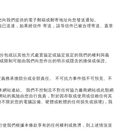
您向我們提供的電子郵箱或郵寄地址向您發送通知。
知已送達，如果經信件 寄送，該等信件已被合理寄送、蓋章
、分包或以其他方式處置協定或協定規定的我們的權利與義
少或限制可能由我們向您作出的明示或隱含的擔保或保證。
義務承擔部分或全部責任。 不可抗力事件指不可預見、不
本網站連結。 我們不控制且不對任何協力廠商網站或此類網
網站的風險由您自行負責，對於因存取或使用或信賴任何其
但不限於您的電腦設備、硬體或軟體的任何損失或損壞
)
，我
行使我們根據本條款享有的任何權利或救濟，則上述情況並