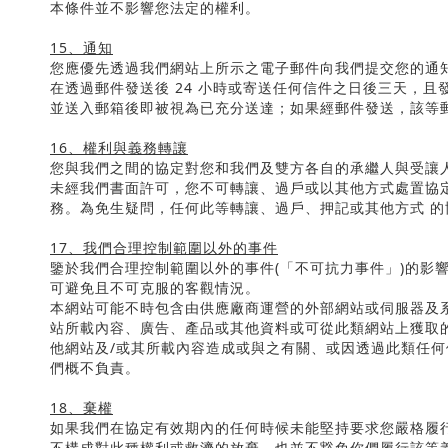
本條件並不影響您法定的權利。
15
、通知
您應優先透過我們網站上所示之電子郵件向我們提交您的通
在透過郵件發送後
24
小時或寄送任何信件之日後三天，且
並送入郵箱後即被視為已充分送達；如果經郵件發送，該等
16
、權利與義務轉讓
您與我們之間的協定對您和我們及雙方各自的承繼人與受讓
未經我們書面許可，您不可轉讓、過戶或以其他方式處置協
務。為免生疑問，任何此等轉讓、過戶、押記或其他方式 
17
、我們合理控制範圍以外的事件
鑒於我們合理控制範圍以外的事件
(
「不可抗力事件」
)
的影
可避免且不可克服的客觀情況。
本網站可能不時包含由供應廠商運營的外部網站或伺服器及
站所載內容、廣告、產品或其他資料或可從此類網站上獲取
他網站及
/
或其所載內容造成或與之有關、或因透過此類任何
們概不負責。
18
、棄權
如果我們在協定有效期內的任何時候未能堅持要求您嚴格履
不構成對此種權利或救濟的放棄，也並不豁免你們履行該等