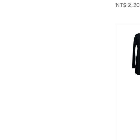
price
NT$ 2,2