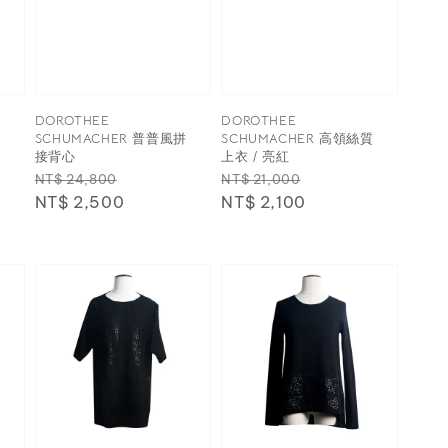
DOROTHEE
DOROTHEE
裁
SCHUMACHER 普普風拼
SCHUMACHER 高領絲質
接背心
上衣 / 亮紅
Regular
Sale
Regular
Sale
NT$ 24,800
NT$ 21,000
price
NT$ 2,500
price
price
NT$ 2,100
price