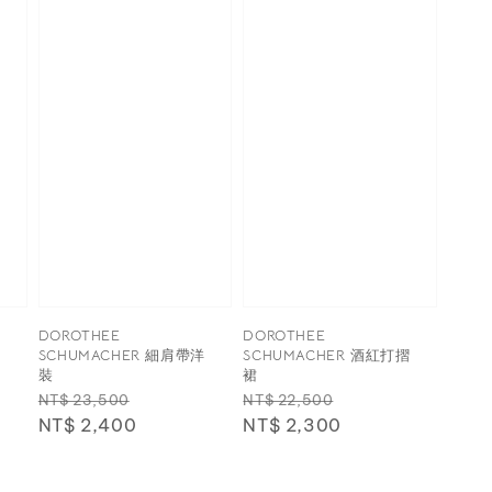
DOROTHEE
DOROTHEE
接
SCHUMACHER 細肩帶洋
SCHUMACHER 酒紅打摺
裝
裙
Regular
Sale
Regular
Sale
NT$ 23,500
NT$ 22,500
price
NT$ 2,400
price
price
NT$ 2,300
price