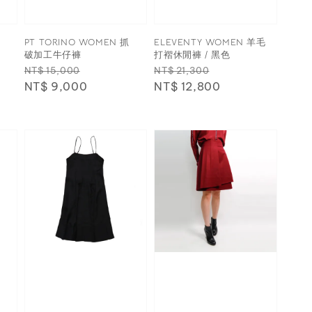
PT TORINO WOMEN 抓
ELEVENTY WOMEN 羊毛
破加工牛仔褲
打褶休閒褲 / 黑色
Regular
Sale
Regular
Sale
NT$ 15,000
NT$ 21,300
price
NT$ 9,000
price
price
NT$ 12,800
price