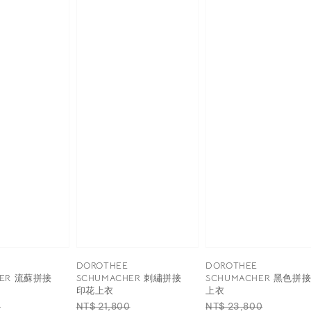
DOROTHEE
DOROTHEE
HER 流蘇拼接
SCHUMACHER 刺繡拼接
SCHUMACHER 黑色拼
印花上衣
上衣
Sale
Regular
Sale
Regular
Sale
0
NT$ 21,800
NT$ 23,800