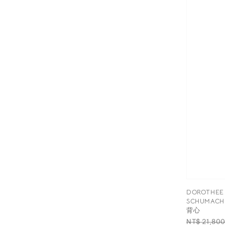
DOROTHEE
SCHUMAC
背心
Regular
NT$ 21,80