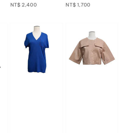
price
NT$ 2,400
price
price
NT$ 1,700
price