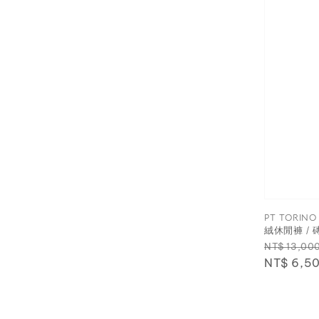
PT TORIN
絨休閒褲 / 
Regular
NT$ 13,00
price
NT$ 6,5