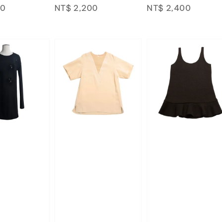
00
price
price
NT$ 2,200
price
price
NT$ 2,400
price