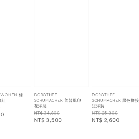
O WOMEN 條
DOROTHEE
DOROTHEE
磚紅
SCHUMACHER 普普風印
SCHUMACHER 黑色拼
花洋裝
短洋裝
Sale
0
Regular
Sale
Regular
Sale
NT$ 34,800
NT$ 25,300
00
price
price
NT$ 3,500
price
price
NT$ 2,600
price