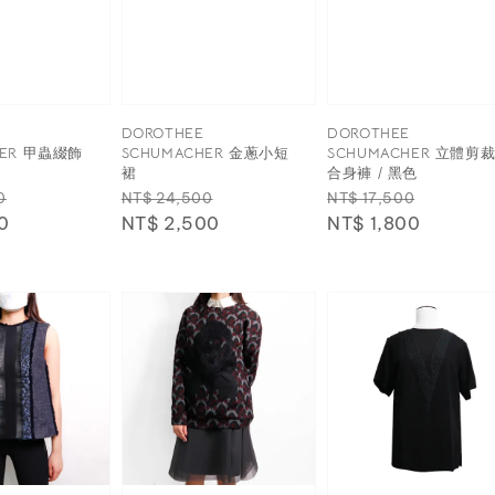
DOROTHEE
DOROTHEE
HER 甲蟲綴飾
SCHUMACHER 金蔥小短
SCHUMACHER 立體剪
裙
合身褲 / 黑色
Sale
Regular
Sale
Regular
Sale
0
NT$ 24,500
NT$ 17,500
0
price
price
NT$ 2,500
price
price
NT$ 1,800
price