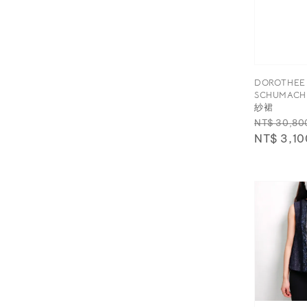
DOROTHEE
SCHUMAC
紗裙
Regular
NT$ 30,80
price
NT$ 3,10