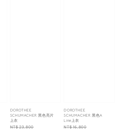
DOROTHEE
DOROTHEE
接
SCHUMACHER 黑色亮片
SCHUMACHER 黑色A
上衣
Line上衣
Regular
Sale
Regular
Sale
NT$ 23,800
NT$ 16,800