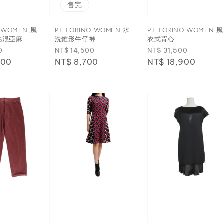
售完
O WOMEN 風
PT TORINO WOMEN 水
PT TORINO WOMEN 風
羊毛混亞麻
洗錐形牛仔褲
衣式背心
Sale
Regular
Sale
Regular
Sale
0
NT$ 14,500
NT$ 31,500
500
price
price
NT$ 8,700
price
price
NT$ 18,900
price