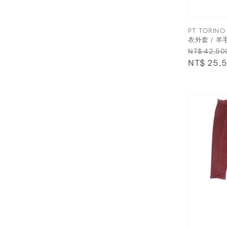
PT TORIN
衣外套 / 
Regular
NT$ 42,50
price
NT$ 25,