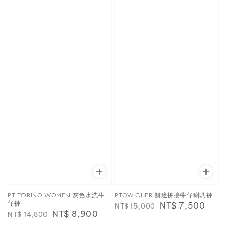
PT TORINO WOMEN 灰色水洗牛
PTOW CHER 側邊拼接牛仔喇叭褲
仔褲
Regular
Sale
NT$ 7,500
NT$ 15,000
Regular
Sale
NT$ 8,900
NT$ 14,800
price
price
price
price