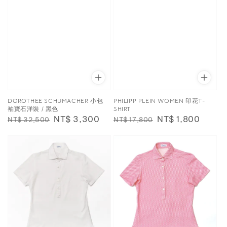
DOROTHEE SCHUMACHER 小包
PHILIPP PLEIN WOMEN 印花T-
袖寶石洋裝 / 黑色
SHIRT
Regular
Sale
NT$ 3,300
Regular
Sale
NT$ 1,800
NT$ 32,500
NT$ 17,800
price
price
price
price