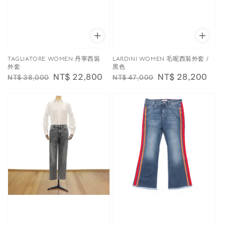
TAGLIATORE WOMEN 丹寧西裝
LARDINI WOMEN 毛呢西裝外套 /
外套
黑色
Regular
Sale
NT$ 22,800
Regular
Sale
NT$ 28,200
NT$ 38,000
NT$ 47,000
price
price
price
price