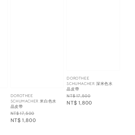
DOROTHEE
SCHUMACHER 深米色水
晶皮帶
Regular
Sale
DOROTHEE
NT$ 17,500
長
SCHUMACHER 米白色水
price
NT$ 1,800
price
晶皮帶
Regular
Sale
NT$ 17,500
price
NT$ 1,800
price