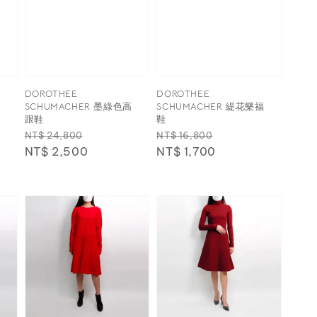
DOROTHEE
DOROTHEE
跟
SCHUMACHER 墨綠色高
SCHUMACHER 緹花樂福
跟鞋
鞋
Regular
Sale
Regular
Sale
NT$ 24,800
NT$ 16,800
price
NT$ 2,500
price
price
NT$ 1,700
price