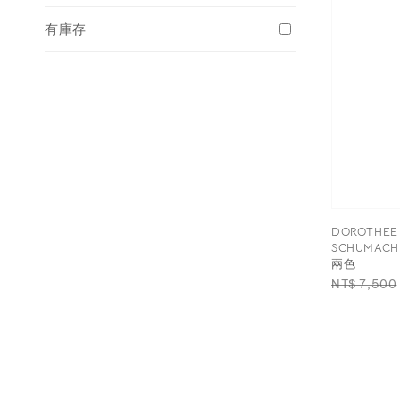
有庫存
DOROTHEE
SCHUMACH
兩色
Regular
NT$ 7,500
price