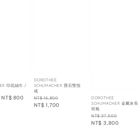
DOROTHEE
ER 印花絲巾 /
SCHUMACHER 寶石雙指
戒
Sale
NT$ 800
Regular
Sale
DOROTHEE
NT$ 16,800
SCHUMACHER 金屬灰
price
price
NT$ 1,700
price
筒靴
Regular
Sale
NT$ 37,500
price
NT$ 3,800
price