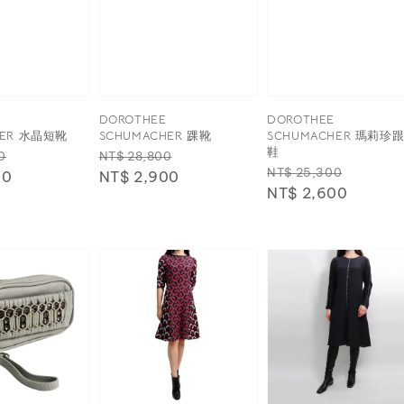
DOROTHEE
DOROTHEE
HER 水晶短靴
SCHUMACHER 踝靴
SCHUMACHER 瑪莉珍
鞋
Sale
Regular
Sale
0
NT$ 28,800
Regular
Sale
NT$ 25,300
00
price
price
NT$ 2,900
price
price
NT$ 2,600
price