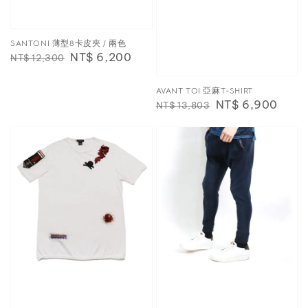
SANTONI 薄型8卡皮夾 / 兩色
Regular
Sale
NT$ 6,200
NT$ 12,300
price
price
AVANT TOI 亞麻T-SHIRT
Regular
Sale
NT$ 6,900
NT$ 13,803
price
price