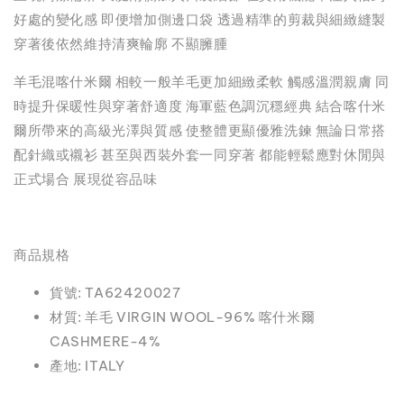
好處的變化感 即便增加側邊口袋 透過精準的剪裁與細緻縫製
穿著後依然維持清爽輪廓 不顯臃腫
羊毛混喀什米爾 相較一般羊毛更加細緻柔軟 觸感溫潤親膚 同
時提升保暖性與穿著舒適度 海軍藍色調沉穩經典 結合喀什米
爾所帶來的高級光澤與質感 使整體更顯優雅洗鍊 無論日常搭
配針織或襯衫 甚至與西裝外套一同穿著 都能輕鬆應對休閒與
正式場合 展現從容品味
商品規格
貨號: TA62420027
材質: 羊毛 VIRGIN WOOL-96% 喀什米爾
CASHMERE-4%
產地: ITALY