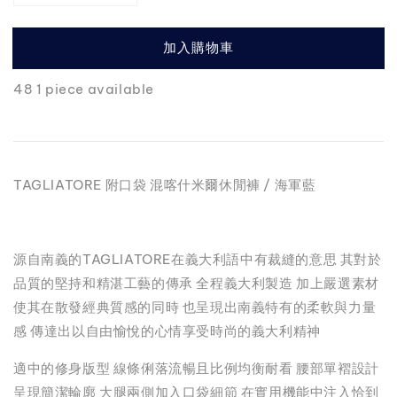
加入購物車
48 1 piece available
TAGLIATORE 附口袋 混喀什米爾休閒褲 / 海軍藍
源自南義的TAGLIATORE在義大利語中有裁縫的意思 其對於
品質的堅持和精湛工藝的傳承 全程義大利製造 加上嚴選素材
使其在散發經典質感的同時 也呈現出南義特有的柔軟與力量
感 傳達出以自由愉悅的心情享受時尚的義大利精神
適中的修身版型 線條俐落流暢且比例均衡耐看 腰部單褶設計
呈現簡潔輪廓 大腿兩側加入口袋細節 在實用機能中注入恰到