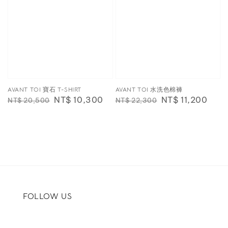
AVANT TOI 寶石 T-SHIRT
AVANT TOI 水洗色棉褲
Regular
Sale
NT$ 10,300
Regular
Sale
NT$ 11,200
NT$ 20,500
NT$ 22,300
price
price
price
price
FOLLOW US