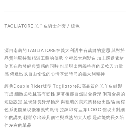
TAGLIATORE 羔羊皮騎士外套 / 棕色
源自南義的TAGLIATORE在義大利語中有裁縫的意思 其對於
品質的堅持和精湛工藝的傳承 全程義大利製造 加上嚴選素材
使其在散發經典質感的同時 也呈現出南義特有的柔軟與力量
感 傳達出以自由愉悅的心情享受時尚的義大利精神
經典Double Rider版型 Tagliatore以高品質的羔羊皮縫製
而成 細緻柔軟且富有韌性 穿著後能自然貼合身形 俐落合身的
短版設定 呈現修長身形輪廓 與粗曠的美式風格做出區隔 而棕
色系更能呈現優雅義式風情 拉鍊印有品牌 LOGO 體現出對細
節的講究 輕鬆穿出兼具個性與成熟的大人感 是款能夠長久陪
伴左右的單品