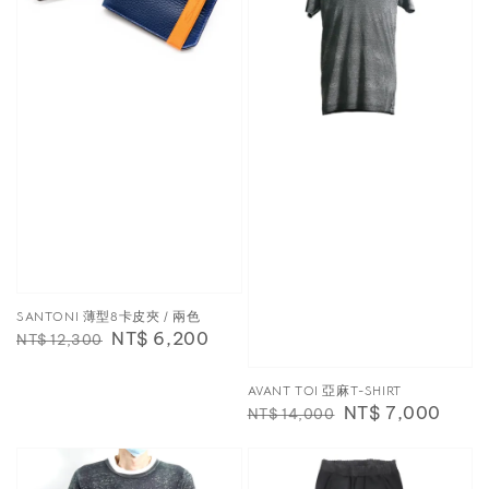
SANTONI 薄型8卡皮夾 / 兩色
Regular
Sale
NT$ 6,200
NT$ 12,300
price
price
AVANT TOI 亞麻T-SHIRT
Regular
Sale
NT$ 7,000
NT$ 14,000
price
price