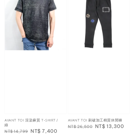
AVANT TOI 渲染麻質 T-SHIRT /
AVANT TOI 刷破加工棉質休閒褲
綠
Regular
Sale
NT$ 13,300
NT$ 26,500
Regular
Sale
NT$ 7,400
NT$ 14,799
price
price