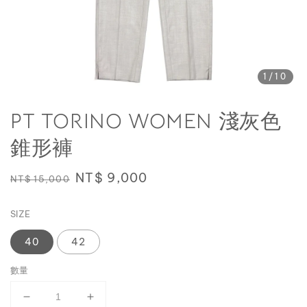
1
/10
PT TORINO WOMEN 淺灰色
錐形褲
Regular
Sale
NT$ 9,000
NT$ 15,000
price
price
SIZE
40
42
數量