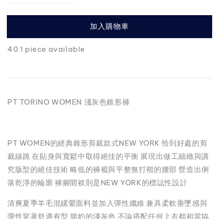
加入購物車
40 1 piece available
PT TORINO WOMEN 淺灰色錐形褲
PT WOMEN的經典錐形剪裁款式NEW YORK 恰到好處的剪
裁線跳 在貼身與寬鬆中取得絕佳的平衡 展現出做工細緻與講
究版型的絕佳技術 略低的褲襠與平整無打褶的腰部 營造出俐
落乾淨的輪廓 褲腳開衩則是NEW YORK的標誌性設計
清爽夏季羊毛混縲縈面料並加入彈性纖維 兼具柔軟垂墜感與
彈性穿著舒適有型 簡約的淺灰色 不論搭配任何上衣都相當協