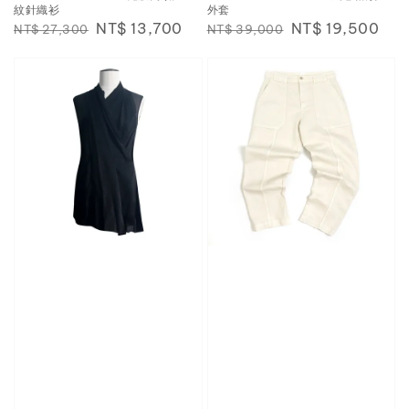
紋針織衫
外套
Regular
Sale
NT$ 13,700
Regular
Sale
NT$ 19,500
NT$ 27,300
NT$ 39,000
price
price
price
price