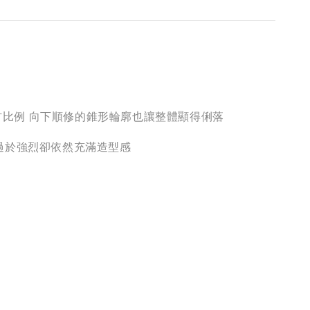
身材比例 向下順修的錐形輪廓也讓整體顯得俐落
不過於強烈卻依然充滿造型感