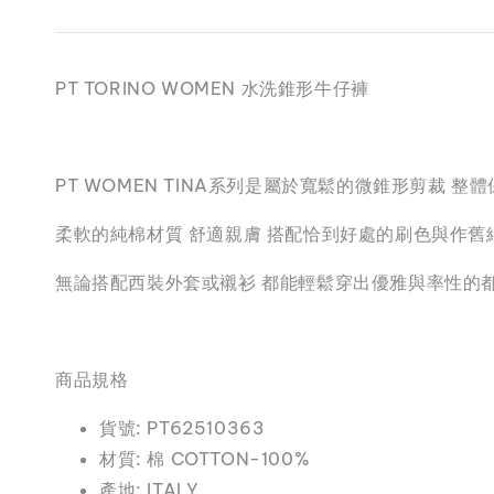
PT TORINO WOMEN 水洗錐形牛仔褲
PT WOMEN TINA系列是屬於寬鬆的微錐形剪裁
柔軟的純棉材質 舒適親膚 搭配恰到好處的刷色與作舊
無論搭配西裝外套或襯衫 都能輕鬆穿出優雅與率性的
商品規格
貨號: PT62510363
材質: 棉 COTTON-100%
產地: ITALY