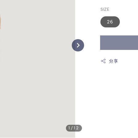
price
SIZE
26
分享
1
/12