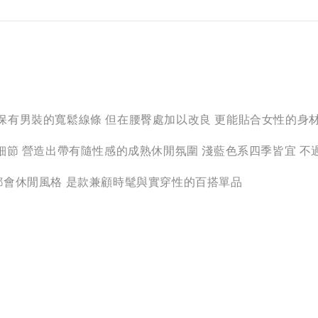
 整體保有男裝的寬鬆線條 但在腰臀處加以改良 更能貼合女性的
細節 營造出帶有隨性感的成熟休閒氛圍 淺藍色系四季皆宜 
都會休閒風格 是款兼顧時髦與實穿性的百搭單品