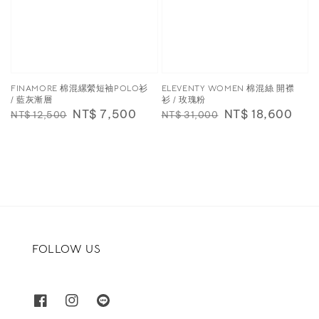
FINAMORE 棉混縲縈短袖POLO衫
ELEVENTY WOMEN 棉混絲 開襟
/ 藍灰漸層
衫 / 玫瑰粉
Regular
Sale
NT$ 7,500
Regular
Sale
NT$ 18,600
NT$ 12,500
NT$ 31,000
price
price
price
price
FOLLOW US