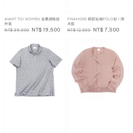
AVANT TOI WOMEN 金屬感格紋
FINAMORE 棉質短袖POLO衫 / 湖
外套
水藍
Regular
Sale
NT$ 19,500
Regular
Sale
NT$ 7,500
NT$ 39,000
NT$ 12,500
price
price
price
price