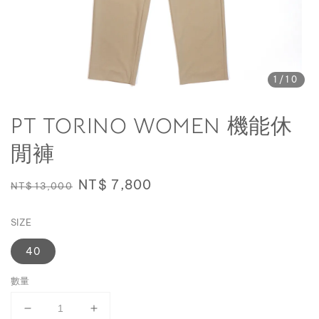
1
/10
PT TORINO WOMEN 機能休
閒褲
Regular
Sale
NT$ 7,800
NT$ 13,000
price
price
SIZE
40
數量