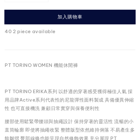
加入購物車
40 2 piece available
PT TORINO WOMEN 機能休閒褲
PT TORINO ERIKA系列 以舒適的穿著感受獲得極佳人氣 採
用品牌Active系列代表性的尼龍彈性面料製成 具備優異伸縮
性 也可直接機洗 兼顧日常實穿與保養便利性
腰部使用鬆緊帶腰頭與抽繩設計 保持穿著的靈活性 流暢的小
直筒輪廓 即使將抽繩收緊 整體版型依然維持俐落 不易產生多
餘皺摺 臀部線條也能呈現自然修飾效果 充分展現 PT