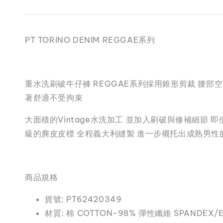
PT TORINO DENIM REGGAE系列
重水洗刷破牛仔褲 REGGAE系列採用錐形剪裁 腰部
著舒適不受拘束
大面積的Vintage水洗加工 並加入刷破與修補細節
級的麂皮皮標 全程義大利縫製 進一步襯托出成熟男性
商品規格
貨號: PT62420349
材質: 棉 COTTON-98% 彈性纖維 SPANDEX/