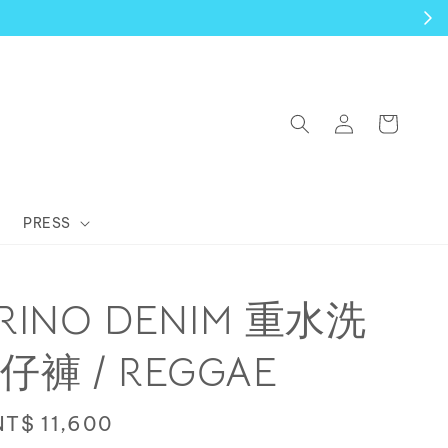
PRESS
ORINO DENIM 重水洗
褲 / REGGAE
Sale
NT$ 11,600