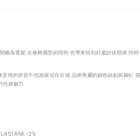
空間略為寬鬆 在修飾腿型的同時 也帶來恰到好處的休閒感 同
 即使是簡約穿搭中也能展現存在感 品牌專屬的銅色鈕釦與鉚釘 
的性感魅力
ELASTANE-2%