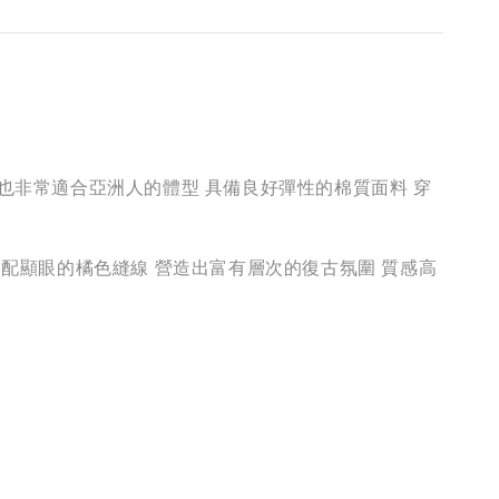
時也非常適合亞洲人的體型 具備良好彈性的棉質面料 穿
搭配顯眼的橘色縫線 營造出富有層次的復古氛圍 質感高