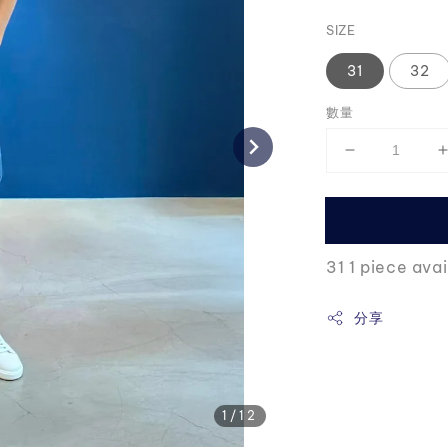
price
SIZE
31
32
數量
31 1 piece avai
分享
1
/12