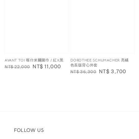
AVANT TOI 喀什米爾圍巾 / 紅X黑
DOROTHEE SCHUMACHER 亮橘
色長版背心外套
Regular
Sale
NT$ 11,000
NT$ 22,000
Regular
Sale
NT$ 3,700
NT$ 36,300
price
price
price
price
FOLLOW US