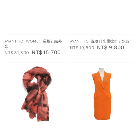
AVANT TOI WOMEN 長版針織外
AVANT TOI 混喀什米爾披巾 / 水藍
套
Regular
Sale
NT$ 9,800
NT$ 19,500
Regular
Sale
NT$ 15,700
NT$ 31,300
price
price
price
price