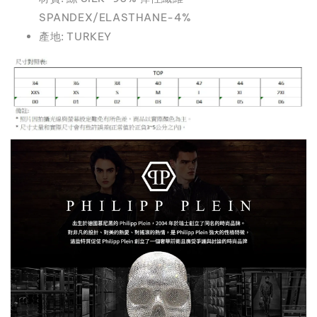
SPANDEX/ELASTHANE-4%
產地: TURKEY