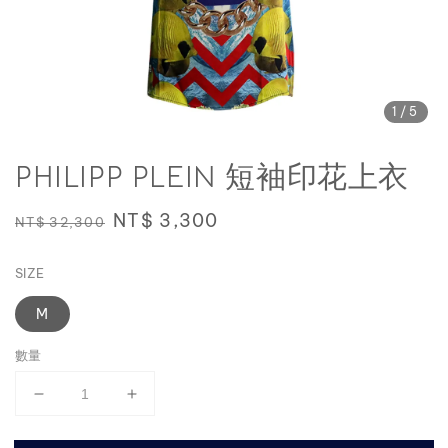
1
/5
PHILIPP PLEIN 短袖印花上衣
Regular
Sale
NT$ 3,300
NT$ 32,300
price
price
SIZE
M
數量