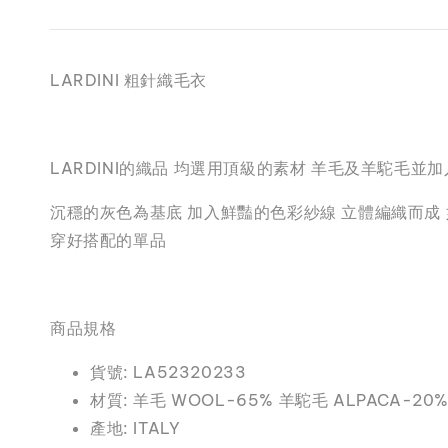
LARDINI 粗針織毛衣
LARDINI的織品 均選用頂級的素材 羊毛及羊駝毛
沉穩的灰色為基底 加入鮮豔的色彩紗線 立體編織而成
穿好搭配的單品
商品規格
貨號: LA52320233
材質: 羊毛 WOOL-65% 羊駝毛 ALPACA-20% 
產地: ITALY