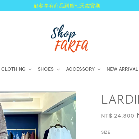
顧客享有商品到貨七天鑑賞期！
CLOTHING
SHOES
ACCESSORY
NEW ARRIVAL
LARD
Regular
NT$ 24,800
price
SIZE