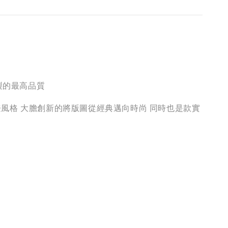
製的最高品質
登風格 大膽創新的將版圖從經典邁向時尚 同時也是款實