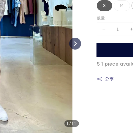
S
M
數量
S 1 piece avai
分享
1
/11