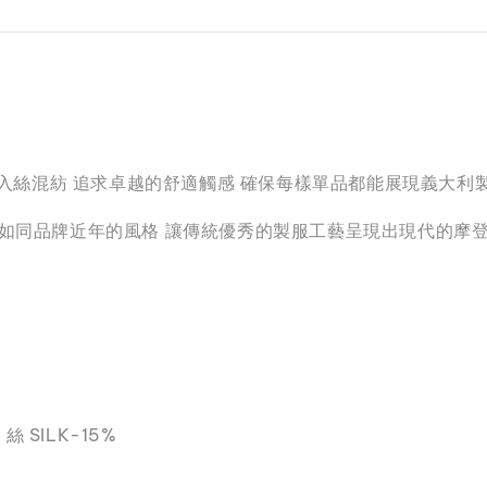
並加入絲混紡 追求卓越的舒適觸感 確保每樣單品都能展現義大利
 如同品牌近年的風格 讓傳統優秀的製服工藝呈現出現代的摩
絲 SILK-15%