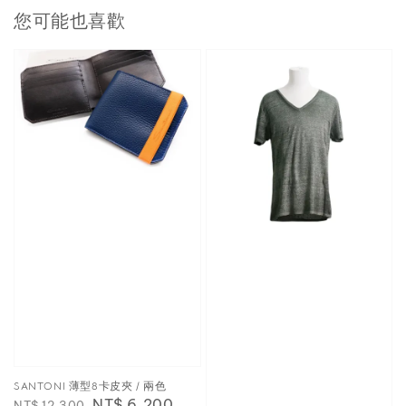
您可能也喜歡
SANTONI 薄型8卡皮夾 / 兩色
Regular
Sale
NT$ 6,200
NT$ 12,300