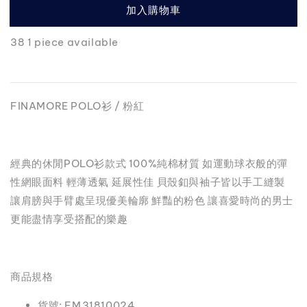
加入購物車
38 1 piece available
FINAMORE POLO衫 / 粉紅
經典的休閒POLO衫款式 100%純棉材質 如運動球衣般的彈
性網眼面料 輕薄透氣 延展性佳 貝殼釦與袖子皆以手工縫製
讓肩膀與手臂處呈現優美輪廓 鮮豔的粉色 讓喜愛時尚的男士
更能盡情享受搭配的樂趣
商品規格
貨號: FM31810024