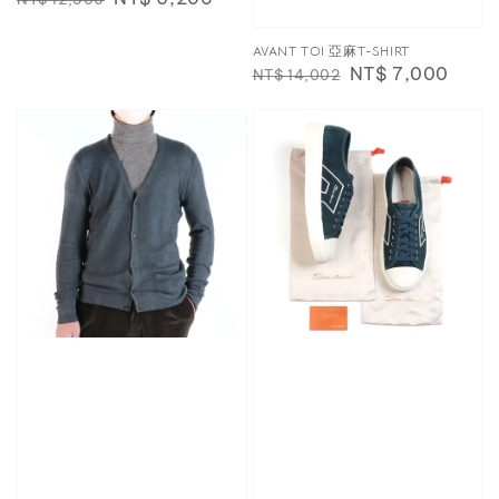
price
price
AVANT TOI 亞麻T-SHIRT
Regular
Sale
NT$ 7,000
NT$ 14,002
price
price