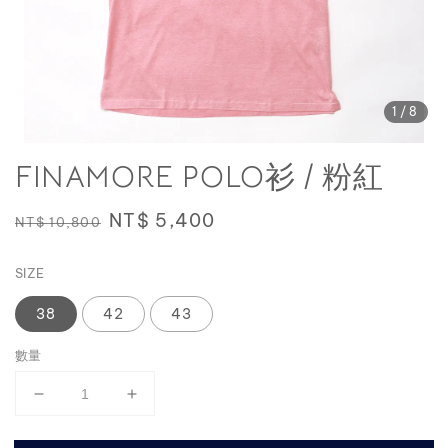
1
/8
FINAMORE POLO衫 / 粉紅
Regular
Sale
NT$ 5,400
NT$ 10,800
price
price
SIZE
38
42
43
數量