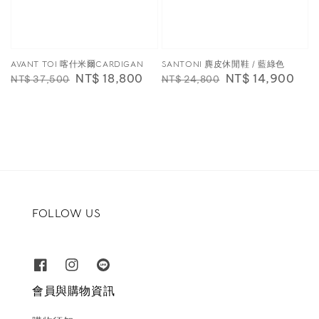
AVANT TOI 喀什米爾CARDIGAN
SANTONI 麂皮休閒鞋 / 藍綠色
Regular
Sale
NT$ 18,800
Regular
Sale
NT$ 14,900
NT$ 37,500
NT$ 24,800
price
price
price
price
FOLLOW US
會員與購物資訊