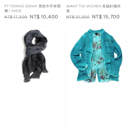
PT TORINO DENIM 黑色牛仔休閒
AVANT TOI WOMEN 長版針織外
褲 / INDIE
套
Regular
Sale
NT$ 10,400
Regular
Sale
NT$ 15,700
NT$ 17,300
NT$ 31,300
price
price
price
price