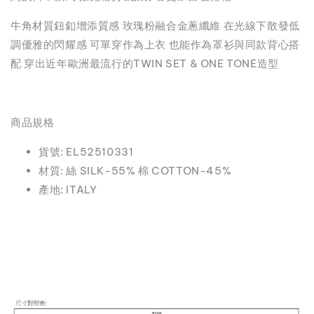
牛角材質鈕釦增添質感 玫瑰粉融合金蔥纖維 在光線下散發低
調優雅的閃耀感 可單穿作為上衣 也能作為罩衫與同款背心搭
配 穿出近年歐洲最流行的TWIN SET & ONE TONE造型
商品規格
貨號: EL52510331
材質: 絲 SILK-55% 棉 COTTON-45%
產地: ITALY