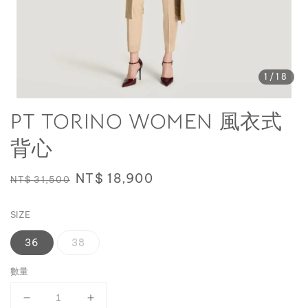
1
/18
PT TORINO WOMEN 風衣式
背心
Regular
Sale
NT$ 18,900
NT$ 31,500
price
price
SIZE
36
38
數量