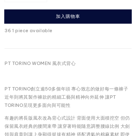
加入購物車
36 1 piece available
PT TORINO WOMEN 風衣式背心
PT TORINO創立逾50多個年頭 專心致志的做好每一條褲子
近年則將其製作褲款的精細工藝與精神向外延伸 讓PT
TORINO呈現更多面向與可能性
有趣的將長版風衣改為背心式設計 背面使用大面積挖空 但仍
保留風衣經典的腰間束帶 讓穿著時能隨意調整腰線比例 大劍
領與肩章則讓上身顯得挺拔有精神 搭配透氣的棉麻素材 即使