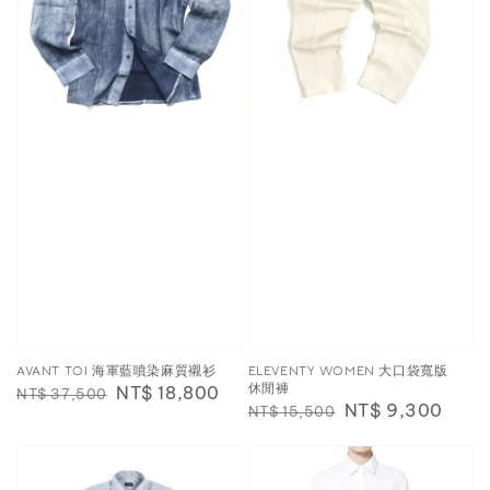
AVANT TOI 海軍藍噴染麻質襯衫
ELEVENTY WOMEN 大口袋寬版
休閒褲
Regular
Sale
NT$ 18,800
NT$ 37,500
Regular
Sale
NT$ 9,300
NT$ 15,500
price
price
price
price