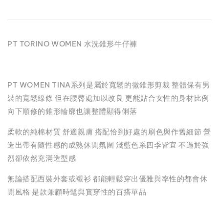
PT TORINO WOMEN 水洗錐形牛仔褲
PT WOMEN TINA系列是屬於寬鬆的微錐形剪裁 整體保有男
裝的寬鬆線條 但在腰臀處加以改良 更能貼合女性的身材比例
向下順修的錐形輪廓也讓整體顯得俐落
柔軟的純棉材質 舒適親膚 搭配恰到好處的刷色與作舊細節 營
造出帶有隨性感的成熟休閒氛圍 淺藍色系四季皆宜 不過於強
烈卻依然充滿造型感
無論搭配西裝外套或襯衫 都能輕鬆穿出優雅與率性的都會休
閒風格 是款兼顧時髦與實穿性的百搭單品