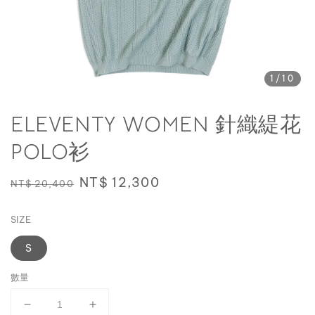
1
/10
ELEVENTY WOMEN 針織緹花
POLO衫
Regular
Sale
NT$ 12,300
NT$ 20,400
price
price
SIZE
S
數量