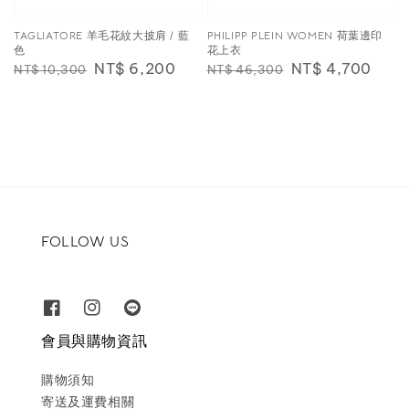
TAGLIATORE 羊毛花紋大披肩 / 藍
PHILIPP PLEIN WOMEN 荷葉邊印
色
花上衣
Regular
Sale
NT$ 6,200
Regular
Sale
NT$ 4,700
NT$ 10,300
NT$ 46,300
price
price
price
price
FOLLOW US
會員與購物資訊
購物須知
寄送及運費相關