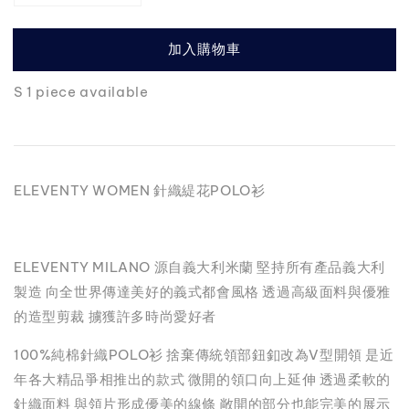
加入購物車
S 1 piece available
ELEVENTY WOMEN 針織緹花POLO衫
ELEVENTY MILANO 源自義大利米蘭 堅持所有產品義大利
製造 向全世界傳達美好的義式都會風格 透過高級面料與優雅
的造型剪裁 擄獲許多時尚愛好者
100%純棉針織POLO衫 捨棄傳統領部鈕釦改為V型開領 是近
年各大精品爭相推出的款式 微開的領口向上延伸 透過柔軟的
針織面料 與領片形成優美的線條 敞開的部分也能完美的展示