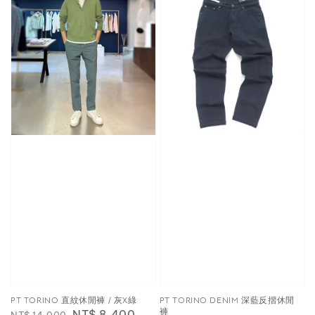
PT TORINO 直紋休閒褲 / 灰X綠
PT TORINO DENIM 深藍反摺休閒
褲
Regular
Sale
NT$ 8,400
NT$ 14,000