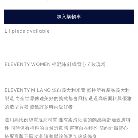
加入購物車
L 1 piece available
ELEVENTY WOMEN 棉混絲 針織背心 / 玫瑰粉
ELEVENTY MILANO 源自義大利米蘭 堅持所有產品義大利
製造 向全世界傳達美好的義式都會風格 透過高級面料與優雅
的造型剪裁 擄獲許多時尚愛好者
選用高比例絲質混紡材質 擁有柔滑細膩的觸感與舒適親膚特
性 同時保有棉料的自然透氣感 穿著自在輕盈 簡約針織背心
搭配寬版下擺收邊 讓整體線條更加俐落修身