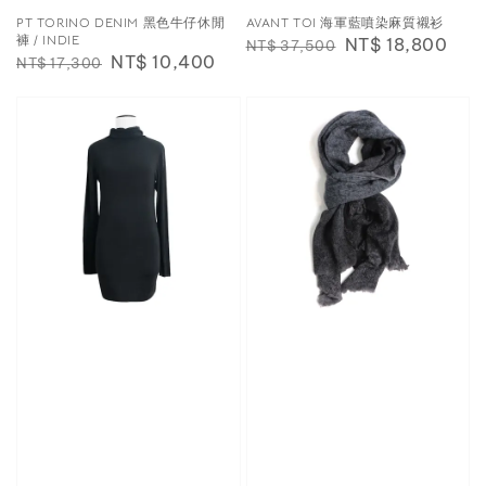
PT TORINO DENIM 黑色牛仔休閒
AVANT TOI 海軍藍噴染麻質襯衫
褲 / INDIE
Regular
Sale
NT$ 18,800
NT$ 37,500
Regular
Sale
NT$ 10,400
NT$ 17,300
price
price
price
price