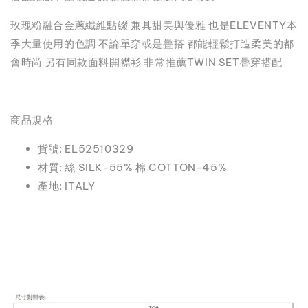
玫瑰粉融合金蔥纖維點綴 兼具甜美與優雅 也是ELEVENTY本
季大量使用的色調 不論單穿或是疊搭 都能輕鬆打造柔美的都
會時尚 另有同款面料開襟衫 非常推薦TWIN SET疊穿搭配
商品規格
貨號: EL52510329
材質: 絲 SILK-55% 棉 COTTON-45%
產地: ITALY