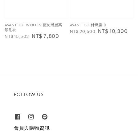
AVANT TOI WOMEN 藍灰漸層高
AVANT TOI 針織圍巾
領毛衣
Regular
Sale
NT$ 10,300
NT$ 20,500
Regular
Sale
NT$ 7,800
NT$ 15,503
price
price
price
price
FOLLOW US
會員與購物資訊