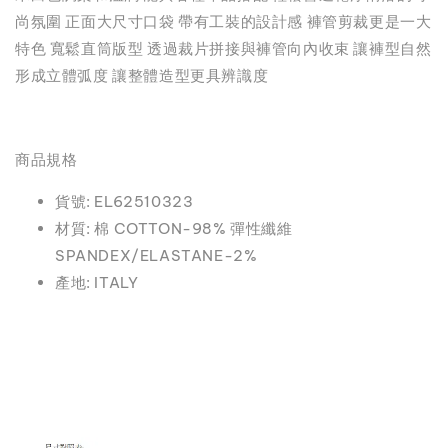
尚氛圍 正面大尺寸口袋 帶有工裝的設計感 褲管剪裁更是一大
特色 寬鬆直筒版型 透過裁片拼接與褲管向內收束 讓褲型自然
形成立體弧度 讓整體造型更具辨識度
商品規格
貨號: EL62510323
材質: 棉 COTTON-98% 彈性纖維
SPANDEX/ELASTANE-2%
產地: ITALY