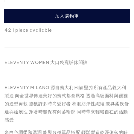
加入購物車
42 1 piece available
ELEVENTY WOMEN 大口袋寬版休閒褲
ELEVENTY MILANO 源自義大利米蘭 堅持所有產品義大利
製造 向全世界傳達美好的義式都會風格 透過高級面料與優雅
的造型剪裁 擄獲許多時尚愛好者 棉混紡彈性纖維 兼具柔軟舒
適與延展性 穿著時能保有俐落輪廓 同時帶來輕鬆自在的活動
感受
米白色調柔和溫潤 能與各種單品搭配 輕鬆營造乾淨俐落的時