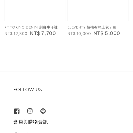
PT TORINO DENIM 刷白牛仔褲
ELEVENTY 短袖有領上衣 / 白
Regular
Sale
NT$ 7,700
Regular
Sale
NT$ 5,000
NT$ 12,800
NT$ 10,000
price
price
price
price
FOLLOW US
會員與購物資訊