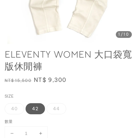
1
/10
ELEVENTY WOMEN 大口袋寬
版休閒褲
Regular
Sale
NT$ 9,300
NT$ 15,500
price
price
SIZE
40
42
44
數量